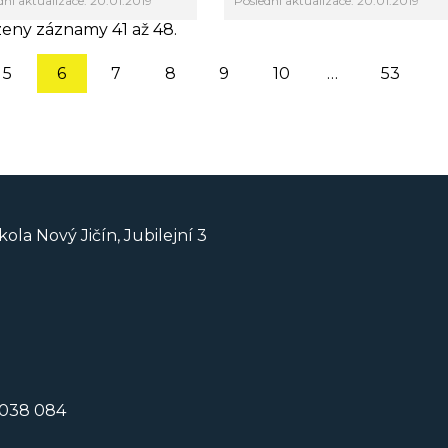
dní aktualizace: 20.01.2019
Poslední aktualizace: 20.01.2019
eny záznamy 41 až 48.
5
6
7
8
9
10
…
53
ola Nový Jičín, Jubilejní 3
3 038 084