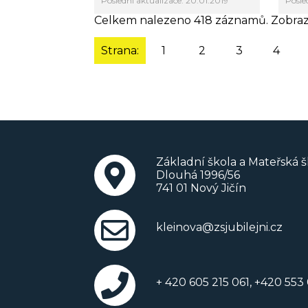
Poslední aktualizace: 20.01.2019
Posle
Celkem nalezeno 418 záznamů. Zobraz
Strana:
1
2
3
4
Základní škola a Mateřská šk
Dlouhá 1996/56
741 01 Nový Jičín
kleinova@zsjubilejni.cz
+ 420 605 215 061, +420 55