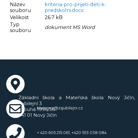
Název
kriteria-pro-prijeti-deti-k-
souboru
predskolni.docx
Velikost
26.7 kB
Typ
dokument MS Word
souboru
Základní škola a Mateřská škola Nový Jičín,
Jubilejní 3
kleinova@zsjubilejni.cz
Dlouhá 1996/56
741 01 Nový Jičín
+ 420 605 215 061, +420 553 038 084