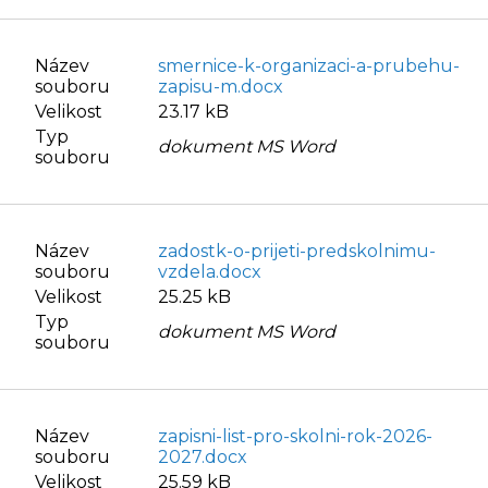
Název
smernice-k-organizaci-a-prubehu-
souboru
zapisu-m.docx
Velikost
23.17 kB
Typ
dokument MS Word
souboru
Název
zadostk-o-prijeti-predskolnimu-
souboru
vzdela.docx
Velikost
25.25 kB
Typ
dokument MS Word
souboru
Název
zapisni-list-pro-skolni-rok-2026-
souboru
2027.docx
Velikost
25.59 kB