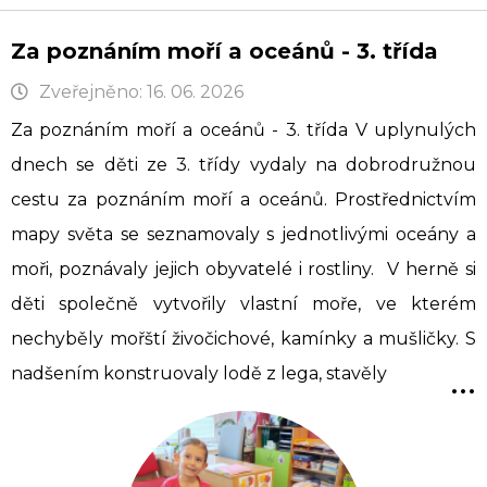
Za poznáním moří a oceánů - 3. třída
Zveřejněno: 16. 06. 2026
Za poznáním moří a oceánů - 3. třída V uplynulých
dnech se děti ze 3. třídy vydaly na dobrodružnou
cestu za poznáním moří a oceánů. Prostřednictvím
mapy světa se seznamovaly s jednotlivými oceány a
moři, poznávaly jejich obyvatelé i rostliny. V herně si
děti společně vytvořily vlastní moře, ve kterém
nechyběly mořští živočichové, kamínky a mušličky. S
...
nadšením konstruovaly lodě z lega, stavěly