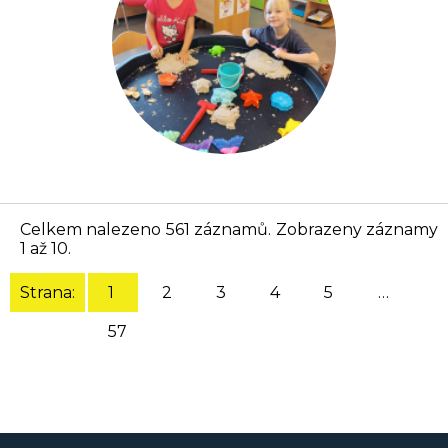
Celkem nalezeno 561 záznamů. Zobrazeny záznamy
1 až 10.
Strana:
1
2
3
4
5
…
57