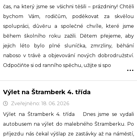
čas, na který jsme se všichni těšili – prázdniny! Chtěli
bychom Vám, rodičům, poděkovat za skvělou
spolupráci, důvěru a společné chvíle, které jsme
během školního roku zažili. Dětem přejeme, aby
jejich léto bylo plné sluníčka, zmrzliny, běhání
naboso v trávě a objevování nových dobrodružství.
...
Odpočiňte si od ranního spěchu, užijte si spo
Výlet na Štramberk 4. třída
Zveřejněno: 18. 06. 2026
Výlet na Štramberk 4. třída Dnes jsme se vydali
autobusem na výlet do malebného Štramberku. Po
příjezdu nás čekal výšlap ze zastávky až na náměstí,