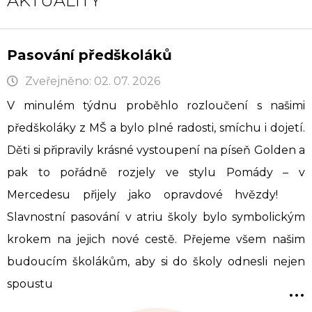
AKTUALITY
Pasování předškoláků
Zveřejněno: 02. 07. 2026
V minulém týdnu proběhlo rozloučení s našimi
předškoláky z MŠ a bylo plné radosti, smíchu i dojetí.
Děti si připravily krásné vystoupení na píseň Golden a
pak to pořádně rozjely ve stylu Pomády – v
Mercedesu přijely jako opravdové hvězdy!
Slavnostní pasování v atriu školy bylo symbolickým
krokem na jejich nové cestě. Přejeme všem našim
budoucím školákům, aby si do školy odnesli nejen
...
spoustu