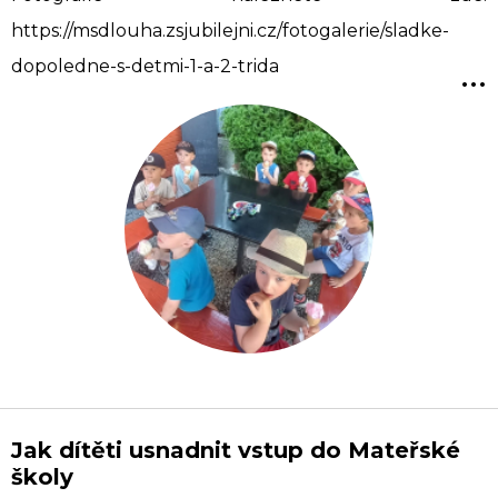
https://msdlouha.zsjubilejni.cz/fotogalerie/sladke-
...
dopoledne-s-detmi-1-a-2-trida
Jak dítěti usnadnit vstup do Mateřské
školy