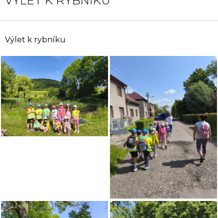
VÝLET K RYBNÍKU
Výlet k rybníku