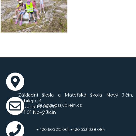
Základní škola a Mateřská škola Nový Jičín,
Jubilejní 3
kleinova@zsjubilejni.cz
Dlouhá 1996/56
741 01 Nový Jičín
+ 420 605 215 061, +420 553 038 084