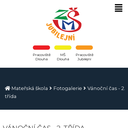
Pracoviště
MŠ
Pracoviště
Dlouhá
Dlouhá
Jubilejní
Mateřská škola
Fotogalerie
Vánoční čas - 2.
třída