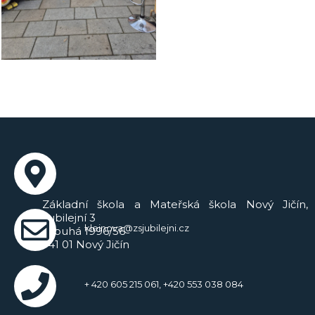
Základní škola a Mateřská škola Nový Jičín,
Jubilejní 3
kleinova@zsjubilejni.cz
Dlouhá 1996/56
741 01 Nový Jičín
+ 420 605 215 061, +420 553 038 084