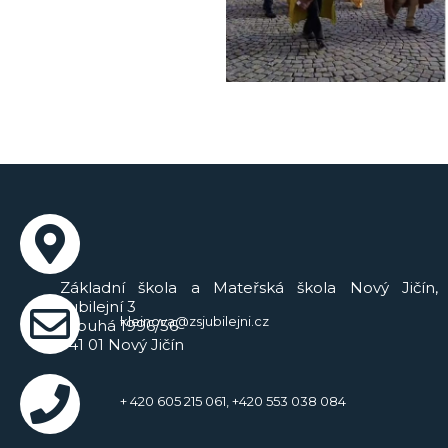
Základní škola a Mateřská škola Nový Jičín,
Jubilejní 3
kleinova@zsjubilejni.cz
Dlouhá 1996/56
741 01 Nový Jičín
+ 420 605 215 061, +420 553 038 084