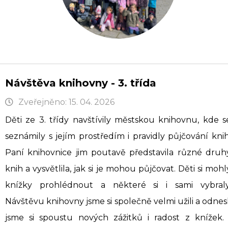
Návštěva knihovny - 3. třída
Zveřejněno: 15. 04. 2026
Děti ze 3. třídy navštívily městskou knihovnu, kde s
seznámily s jejím prostředím i pravidly půjčování knih
Paní knihovnice jim poutavě představila různé druh
knih a vysvětlila, jak si je mohou půjčovat. Děti si mohl
knížky prohlédnout a některé si i sami vybraly
Návštěvu knihovny jsme si společně velmi užili a odnesl
jsme si spoustu nových zážitků i radost z knížek