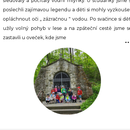
sledovaly a počítaly vodní mlýnky. U studánky jsme s
poslechli zajímavou legendu a děti si mohly vyzkouše
opláchnout oči ,, zázračnou " vodou. Po svačince si dět
užily volný pohyb v lese a na zpáteční cestě jsme s
..
zastavili u oveček, kde jsme