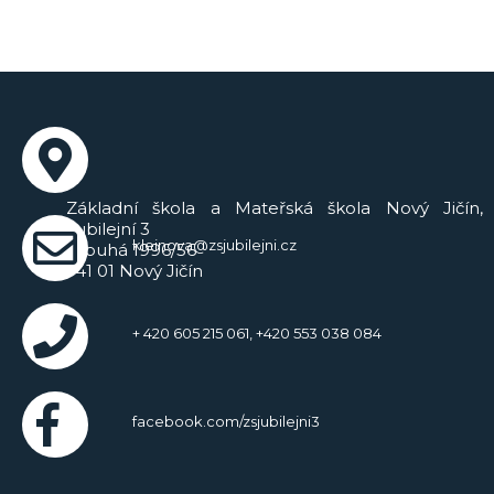
Základní škola a Mateřská škola Nový Jičín,
Jubilejní 3
kleinova@zsjubilejni.cz
Dlouhá 1996/56
741 01 Nový Jičín
+ 420 605 215 061, +420 553 038 084
facebook.com/zsjubilejni3