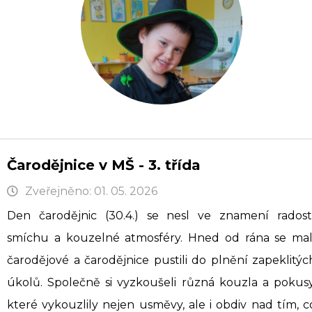
Čarodějnice v MŠ - 3. třída
Zveřejněno: 01. 05. 2026
Den čarodějnic (30.4.) se nesl ve znamení radosti
smíchu a kouzelné atmosféry. Hned od rána se mal
čarodějové a čarodějnice pustili do plnění zapeklitýc
úkolů. Společně si vyzkoušeli různá kouzla a pokusy
které vykouzlily nejen usměvy, ale i obdiv nad tím, c