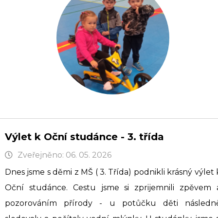
Výlet k Oční studánce - 3. třída
Zveřejněno: 06. 05. 2026
Dnes jsme s děmi z MŠ ( 3. Třída) podnikli krásný výlet 
Oční studánce. Cestu jsme si zprijemnili zpěvem 
pozorováním přírody - u potůčku děti následn