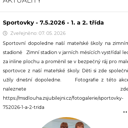
AKTUALITY
Sportovky - 7.5.2026 - 1. a 2. třída
Zveřejněno: 07. 05. 2026
Sportovní dopoledne naší mateřské školy na zimní
stadioně Zimní stadion v jarních měsících vystřídal le
za inline plochu a proměnil se v bezpečný ráj pro mal
sportovce z naší mateřské školy. Děti si zde společn
užily dnešní dopoledne. Fotografie z této akc
naleznete zde
https://msdlouha.zsjubilejni.cz/fotogalerie/sportovky-
..
752026-1-a-2-trida