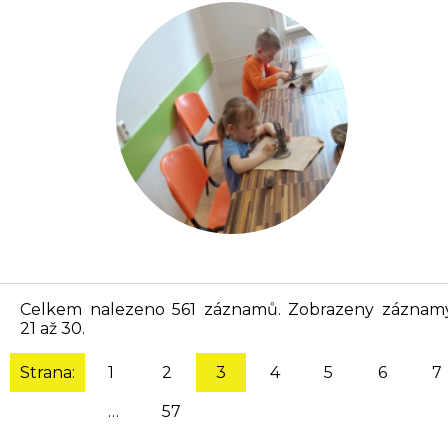
Celkem nalezeno 561 záznamů. Zobrazeny záznam
21 až 30.
Strana:
1
2
3
4
5
6
7
…
57