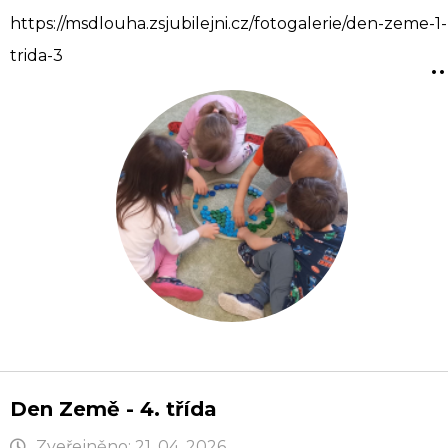
https://msdlouha.zsjubilejni.cz/fotogalerie/den-zeme-1-
..
trida-3
Den Země - 4. třída
Zveřejněno: 21. 04. 2026