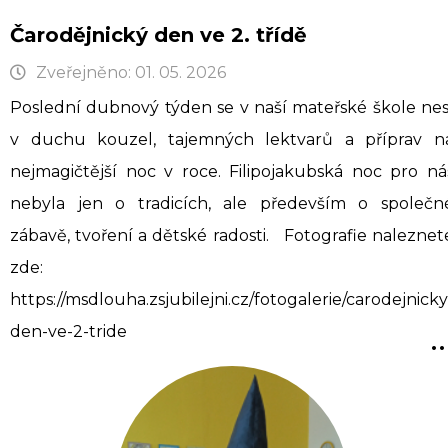
Čarodějnický den ve 2. třídě
Zveřejněno: 01. 05. 2026
Poslední dubnový týden se v naší mateřské škole nes
v duchu kouzel, tajemných lektvarů a příprav n
nejmagičtější noc v roce. Filipojakubská noc pro ná
nebyla jen o tradicích, ale především o společn
zábavě, tvoření a dětské radosti. Fotografie naleznet
zde:
https://msdlouha.zsjubilejni.cz/fotogalerie/carodejnicky
..
den-ve-2-tride