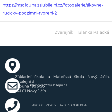
https://msdlouha.zsjubilejni.cz/fotogalerie/sikovne-
rucicky-podzimni-tvoreni-2
Zveřejnil:
Blanka Palacká
Základní škola a Mateřská škola Nový Jičín,
Jubilejní 3
kleinova@zsjubilejni.cz
Dlouhá 1996/56
741 01 Nový Jičín
+ 420 605 215 061, +420 553 038 084