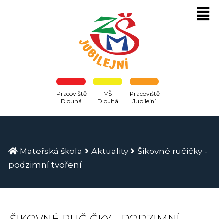
Pracoviště
MŠ
Pracoviště
Dlouhá
Dlouhá
Jubilejní
Mateřská škola
Aktuality
Šikovné ručičky -
podzimní tvoření
ŠIKOVNÉ RUČIČKY - PODZIMNÍ